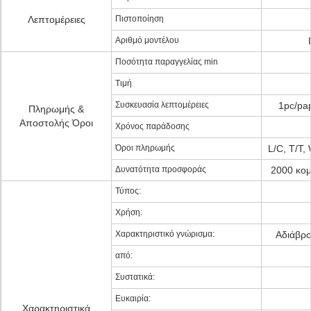
Λεπτομέρειες
Πιστοποίηση
Αριθμό μοντέλου
Ποσότητα παραγγελίας min
Τιμή
Συσκευασία λεπτομέρειες
1pc/pap
Πληρωμής &
Αποστολής Όροι
Χρόνος παράδοσης
Όροι πληρωμής
L/C, T/T,
Δυνατότητα προσφοράς
2000 κομ
Τύπος:
Χρήση:
Χαρακτηριστικό γνώρισμα:
Αδιάβρο
από:
Συστατικά:
Ευκαιρία:
Χαρακτηριστικά