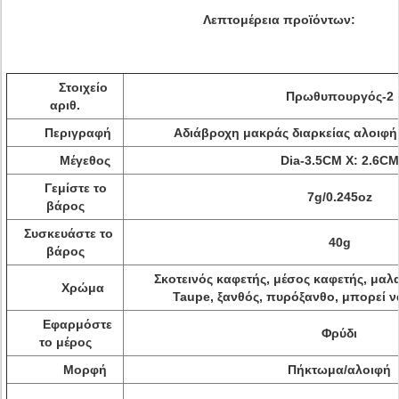
Λεπτομέρεια προϊόντων:
Στοιχείο
Πρωθυπουργός-2
αριθ.
Περιγραφή
Αδιάβροχη μακράς διαρκείας αλοιφ
Μέγεθος
Dia-3.5CM Χ: 2.6CM
Γεμίστε το
7g/0.245oz
βάρος
Συσκευάστε το
40g
βάρος
Σκοτεινός καφετής, μέσος καφετής, μαλ
Χρώμα
Taupe, ξανθός, πυρόξανθο, μπορεί 
Εφαρμόστε
Φρύδι
το μέρος
Μορφή
Πήκτωμα/αλοιφή