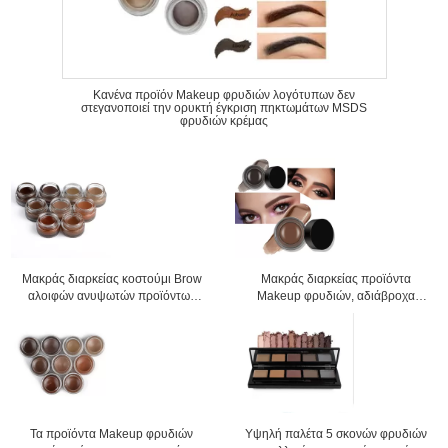
Κανένα προϊόν Makeup φρυδιών λογότυπων δεν
στεγανοποιεί την ορυκτή έγκριση πηκτωμάτων MSDS
φρυδιών κρέμας
Μακράς διαρκείας κοστούμι Brow
Μακράς διαρκείας προϊόντα
αλοιφών ανυψωτών προϊόντων
Makeup φρυδιών, αδιάβροχα
Makeup φρυδιών για
χρώματα cOem 9 πηκτωμάτων
οποιεσδήποτε περιπτώσεις
φρυδιών
Τα προϊόντα Makeup φρυδιών
Υψηλή παλέτα 5 σκονών φρυδιών