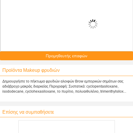
Προμηθευτής επαφών
Προϊόντα Makeup φρυδιών
Δημιουργήστε το πήκτωμα φρυδιών αλοιφών Brow εμπορικών σημάτων σας
αδιάβροχο μακράς διαρκείας Περιγραφή: Συστατικά: cyclopentasiloxane,
isododecane, cyclohexasiloxane, το πυρίτιο, πολυαιθυλένιο, trimenthylsilox...
Επίσης να συμπαθήσετε