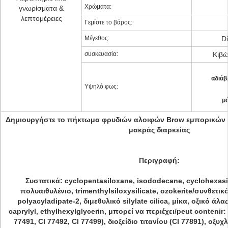
Χρώματα:
γνωρίσματα &
λεπτομέρειες
Γεμίστε το βάρος:
Μέγεθος:
D
συσκευασία:
Κιβώ
αδιάβ
Υψηλό φως:
μ
Δημιουργήστε το πήκτωμα φρυδιών αλοιφών Brow εμπορικών
μακράς διαρκείας
Περιγραφή:
Συστατικά: cyclopentasiloxane, isododecane, cyclohexasi
πολυαιθυλένιο, trimenthylsiloxysilicate, ozokerite/συνθετικό
polyacyladipate-2, διμεθυλικό silylate cilica, μίκα, οξικό άλ
caprylyl, ethylhexylglycerin, μπορεί να περιέχει/peut contenir: 
77491, CI 77492, CI 77499), διοξείδιο τιτανίου (CI 77891), οξυ