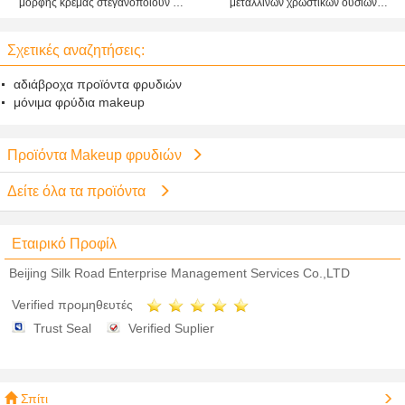
μορφής κρέμας στεγανοποιούν τα
μεταλλινών χρωστικών ουσιών
ευγενή συστατικά πηκτωμάτων
γυμνό χρώμα για το θηλυκό
φρυδιών
Σχετικές αναζητήσεις:
αδιάβροχα προϊόντα φρυδιών
μόνιμα φρύδια makeup
Προϊόντα Makeup φρυδιών
Δείτε όλα τα προϊόντα
Εταιρικό Προφίλ
Beijing Silk Road Enterprise Management Services Co.,LTD
Verified προμηθευτές
Trust Seal
Verified Suplier
Σπίτι