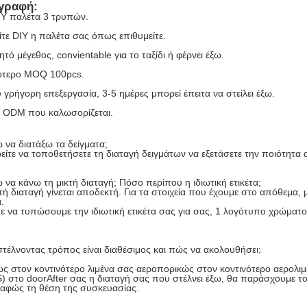
γραφή:
IY παλέτα 3 τρυπών.
τε DIY η παλέτα σας όπως επιθυμείτε.
τό μέγεθος, convientable για το ταξίδι ή φέρνει έξω.
ότερο MOQ 100pcs.
 γρήγορη επεξεργασία, 3-5 ημέρες μπορεί έπειτα να στείλει έξω.
ODM που καλωσορίζεται.
να διατάξω τα δείγματα;
είτε να τοποθετήσετε τη διαταγή δειγμάτων να εξετάσετε την ποιότητα 
να κάνω τη μικτή διαταγή; Πόσο περίπου η ιδιωτική ετικέτα;
κτή διαταγή γίνεται αποδεκτή. Για τα στοιχεία που έχουμε στο απόθεμα, 
.
 να τυπώσουμε την ιδιωτική ετικέτα σας για σας, 1 λογότυπο χρώματ
στέλνοντας τρόπος είναι διαθέσιμος και πώς να ακολουθήσει;
ς στον κοντινότερο λιμένα σας αεροπορικώς στον κοντινότερο αερολ
 στο doorAfter σας η διαταγή σας που στέλνει έξω, θα παράσχουμε το 
σαφώς τη θέση της συσκευασίας.