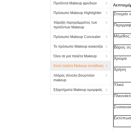
Προϊόντα Makeup φρυδιών
Λεπτομέ
Πρόσωπο Makeup Highlighter
Στοιχείο 
Χάραξη περιγράμματος των
Περιγρα
προϊόντων Makeup
Μέγεθος:
Πρόσωπο Makeup Concealer
Το πρόσωπο Makeup κοκκινίζει
Βάρος σ
Όλοι σε μια παλέτα Makeup
Χρώμα
Κενή παλέτα Makeup συνήθειας
Χρήση
πλήρες σύνολο βουρτσών
makeup
Υλικό
Εξαρτήματα Makeup ομορφιάς
Πλεονέκτ
Συσκευα
Εκτύπωσ