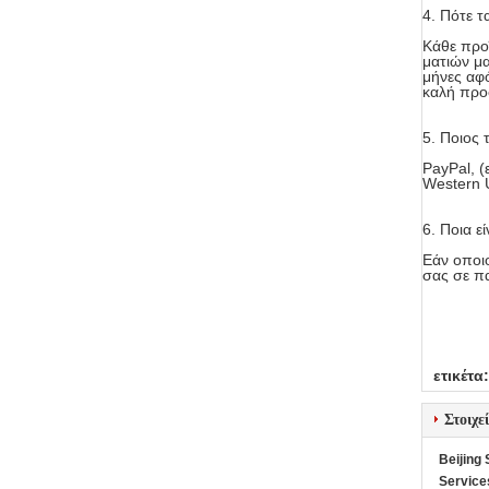
4.
Πότε τ
Κάθε προϊ
ματιών μα
μήνες αφό
καλή προ
5. Ποιος
PayPal, (
Western 
6.
Ποια ε
Εάν οποι
σας σε π
ετικέτα:
Στοιχε
Beijing
Service