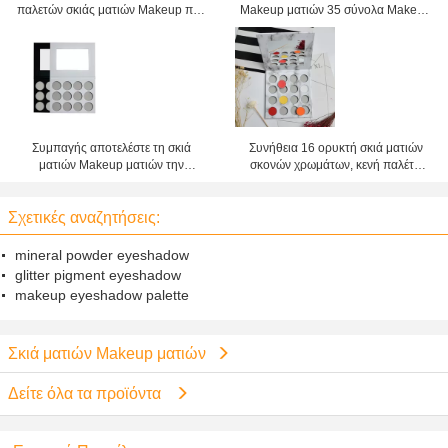
παλετών σκιάς ματιών Makeup που
Makeup ματιών 35 σύνολα Makeup
χρωματίζεται δημιουργεί το πιάτο
καλλυντικών cOem μορφής σκονών
σας
χρωμάτων
Συμπαγής αποτελέστε τη σκιά
Συνήθεια 16 ορυκτή σκιά ματιών
ματιών Makeup ματιών την
σκονών χρωμάτων, κενή παλέτα
αδιάβροχη μακράς διαρκείας
σκιάς ματιών για τους αρχαρίους
παλέτα Ardboard
Σχετικές αναζητήσεις:
mineral powder eyeshadow
glitter pigment eyeshadow
makeup eyeshadow palette
Σκιά ματιών Makeup ματιών
Δείτε όλα τα προϊόντα