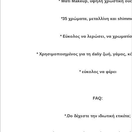
* Μάτι Makeup, υψηλή χρωστική ου
*35 χρώματα, μεταλλίνη και shimm
* Εύκολος να λερώσει, να χρωματίσ
* Χρησιμοποιημένος για τη daliy ζωή, γάμος,
* εύκολος να φέρει
FAQ:
*.Do δέχεστε την ιδιωτική ετικέτα;