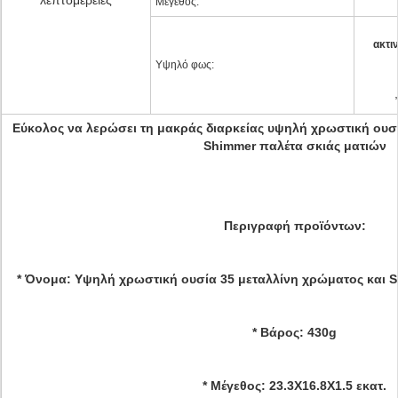
λεπτομέρειες
Μέγεθος:
ακτι
Υψηλό φως:
Εύκολος να λερώσει τη μακράς διαρκείας υψηλή χρωστική ουσί
Shimmer παλέτα σκιάς ματιών
Περιγραφή προϊόντων:
* Όνομα: Υψηλή χρωστική ουσία 35 μεταλλίνη χρώματος και 
* Βάρος: 430g
* Μέγεθος: 23.3X16.8X1.5 εκατ.