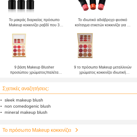
Το μακράς διαρκείας πρόσωπο
Το ιδιωτικό αδιάβροχο φυσικό
Makeup κοκκινίζει ραβδί που 3
κοίταγμα ετικετών κοκκινίζει για το
χρώματα που χρωματίζονται
δίκαιο δέρμα, το κοράλλι
προσθέτουν τα ενυδατικά
μεταλλινών κοκκινίζει
συστατικά
9 βάση Makeup Blusher
9 το πρόσωπο Makeup μεταλλινών
προσώπου χρώματος/παλέτα
χρώματος κοκκινίζει ιδιωτική
αδιάβροχο Blusher
ετικέτα πιάτων φορτιστών σκονών
ρόδινη
Σχετικές αναζητήσεις:
sleek makeup blush
non comedogenic blush
mineral makeup blush
Το πρόσωπο Makeup κοκκινίζει