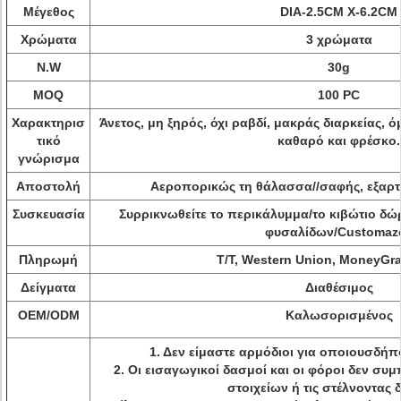
Μέγεθος
DIA-2.5CM Χ-6.2CM
Χρώματα
3 χρώματα
N.W
30g
MOQ
100 PC
Χαρακτηρισ
Άνετος, μη ξηρός, όχι ραβδί, μακράς διαρκείας
τικό
καθαρό και φρέσκο.
γνώρισμα
Αποστολή
Αεροπορικώς τη θάλασσα//σαφής, εξαρτ
Συσκευασία
Συρρικνωθείτε το περικάλυμμα/το κιβώτιο δ
φυσαλίδων/Customaz
Πληρωμή
T/T, Western Union, MoneyGr
Δείγματα
Διαθέσιμος
OEM/ODM
Καλωσορισμένος
1. Δεν είμαστε αρμόδιοι για οποιουσδή
2. Οι εισαγωγικοί δασμοί και οι φόροι δεν συ
στοιχείων ή τις στέλνοντας 