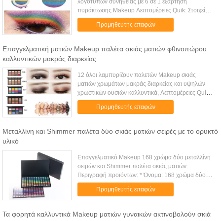
λογότυπων συνήθειας με 6 σε 1 εξάρτηση
πυράκτωσης Makeup Λεπτομέρειες Quik: Στοιχείο
αριθ. Vv-14 Περιγραφή παλέτα σκιάς ματιών
Προμηθευτής επαφών
ουράνιων τόξων Μέγεθος: Dia-4.9CM Βά...
Επαγγελματική ματιών Makeup παλέτα σκιάς ματιών φθινοπώρου
καλλυντικών μακράς διαρκείας
12 όλοι λαμπυρίζουν παλετών Makeup σκιάς
ματιών χρωμάτων μακράς διαρκείας και υψηλών
χρωστικών ουσιών καλλυντικά, Λεπτομέρειες Quik:
Στοιχείο αριθ. 12S Περιγραφή παλέτα σκιάς ματιών
Προμηθευτής επαφών
shimmer 12 του χρώματος Μέγε...
Μεταλλίνη και Shimmer παλέτα δύο σκιάς ματιών σειρές με το ορυκτό
υλικό
Επαγγελματικό Makeup 168 χρώμα δύο μεταλλίνη
σειρών και Shimmer παλέτα σκιάς ματιών
Περιγραφή προϊόντων: * Όνομα: 168 χρώμα δύο
μεταλλίνη σειρών και Shimmer παλέτα σκιάς ματιών
Προμηθευτής επαφών
* Βάρος: 580 γ * Μέγεθος: 22.6x14...
Τα φορητά καλλυντικά Makeup ματιών γυναικών ακτινοβολούν σκιά