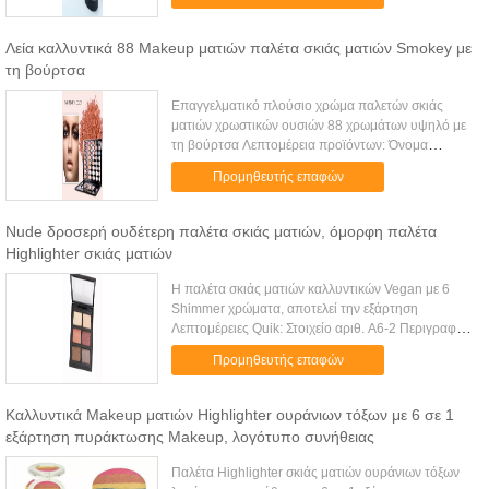
χρωμάτων Μέγεθος: Dia-7.3CM ...
Λεία καλλυντικά 88 Makeup ματιών παλέτα σκιάς ματιών Smokey με
τη βούρτσα
Επαγγελματικό πλούσιο χρώμα παλετών σκιάς
ματιών χρωστικών ουσιών 88 χρωμάτων υψηλό με
τη βούρτσα Λεπτομέρεια προϊόντων: Όνομα
στοιχείων Παλέτα σκιάς ματιών 88 χρώματος
Προμηθευτής επαφών
Σύνθεση Μετάλλευμα Βάρος 480g Μέγεθος πα...
Nude δροσερή ουδέτερη παλέτα σκιάς ματιών, όμορφη παλέτα
Highlighter σκιάς ματιών
Η παλέτα σκιάς ματιών καλλυντικών Vegan με 6
Shimmer χρώματα, αποτελεί την εξάρτηση
Λεπτομέρειες Quik: Στοιχείο αριθ. A6-2 Περιγραφή
παλέτα σκιάς ματιών 6 shimmer χρωμάτων
Προμηθευτής επαφών
Μέγεθος: 7.5X8X1.3CM Βάρος 70G Τύπος ό...
Καλλυντικά Makeup ματιών Highlighter ουράνιων τόξων με 6 σε 1
εξάρτηση πυράκτωσης Makeup, λογότυπο συνήθειας
Παλέτα Highlighter σκιάς ματιών ουράνιων τόξων