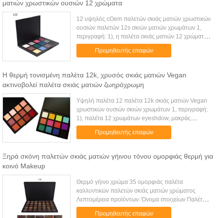
ματιών χρωστικών ουσιών 12 χρώματα
12 υψηλός cOem παλετών σκιάς ματιών χρωστικών
ουσιών παλετών 12s σκιών ματιών χρωμάτων 1,
περιγραφή: 1), η παλέτα σκιάς ματιών 12 χρώματος
αισθάνεται ελαφριά και μαλακός, δημιουργήστε
Προμηθευτής επαφών
εύκολα το σαφές και λαμπρό ...
Η θερμή τονισμένη παλέτα 12k, χρυσός σκιάς ματιών Vegan
ακτινοβολεί παλέτα σκιάς ματιών ζωηρόχρωμη
Υψηλή παλέτα 12 παλέτα 12k σκιάς ματιών Vegan
χρωστικών ουσιών σκιών χρωμάτων 1, περιγραφή:
1), παλέτα 12 χρωμάτων eyeshdow, μακράς
διαρκείας, εύκολος να φορέσει, να στεγανοποιήσει,
Προμηθευτής επαφών
φυσική, να ακτινοβολήσει, υψ...
Ξηρά σκόνη παλετών σκιάς ματιών γήινου τόνου ομορφιάς θερμή για
κοινό Makeup
Θερμό γήινο χρώμα 35 ομορφιάς παλέτα
καλλυντικών παλετών σκιάς ματιών χρώματος
Λεπτομέρεια προϊόντων: Όνομα στοιχείων Παλέτα
σκιάς ματιών 35 χρώματος Συστατικό Μετάλλευμα
Προμηθευτής επαφών
Μορφή Σκόνη σκιάς ματιών Βάρος 440g Κοσ...